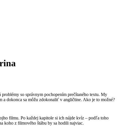
rina
ajú problémy so správnym pochopením prečítaného textu. My
ním a dokonca sa môžu zdokonaliť v angličtine. Ako je to možné?
jho filmu. Po každej kapitole si ich nájde kvíz – podľa toho
 na koho z filmového štábu by sa hodili najviac.