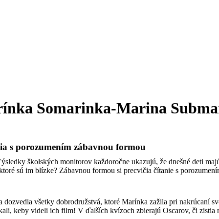
ínka Somarinka-Marina Subma
ítania s porozumením zábavnou formou
u. Výsledky školských monitorov každoročne ukazujú, že dnešné deti m
e, ktoré sú im blízke? Zábavnou formou si precvičia čítanie s porozume
 dozvedia všetky dobrodružstvá, ktoré Marínka zažila pri nakrúcaní svo
ali, keby videli ich film! V ďalších kvízoch zbierajú Oscarov, či zistia