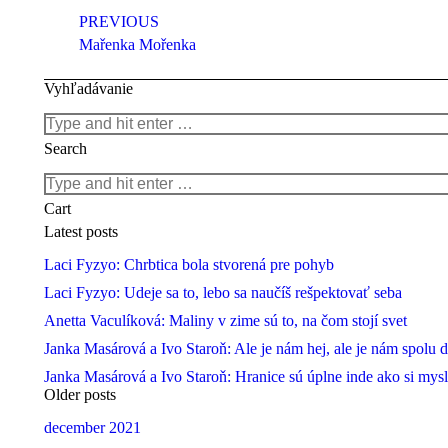
navigation
PREVIOUS
Previous
Mařenka Mořenka
project:
Vyhľadávanie
Search:
Search
Search:
Cart
Latest posts
Laci Fyzyo: Chrbtica bola stvorená pre pohyb
Laci Fyzyo: Udeje sa to, lebo sa naučíš rešpektovať seba
Anetta Vaculíková: Maliny v zime sú to, na čom stojí svet
Janka Masárová a Ivo Staroň: Ale je nám hej, ale je nám spolu 
Janka Masárová a Ivo Staroň: Hranice sú úplne inde ako si mys
Older posts
december 2021