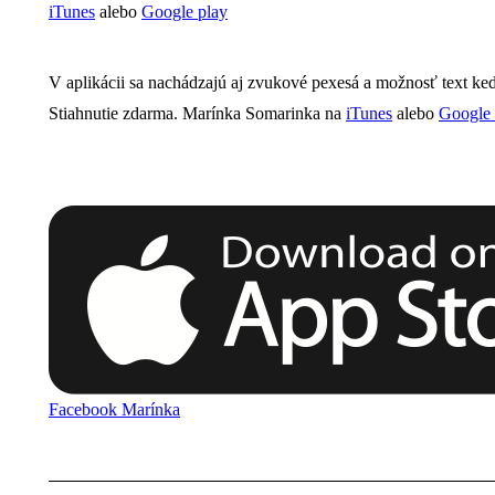
iTunes
alebo
Google play
V aplikácii sa nachádzajú aj zvukové pexesá a možnosť text ke
Stiahnutie zdarma. Marínka Somarinka na
iTunes
alebo
Google 
Facebook Marínka
Project