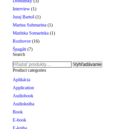
Dobšinský
(3)
Interview
(1)
Juraj Bartoš
(1)
Marina Submarina
(1)
Marínka Somarinka
(1)
Rozhovor
(16)
Špagáti
(7)
Search
Hľadať:
Vyhľadávanie
Product categories
Aplikácia
Application
Audiobook
Audiokniha
Book
E-book
E-kniha