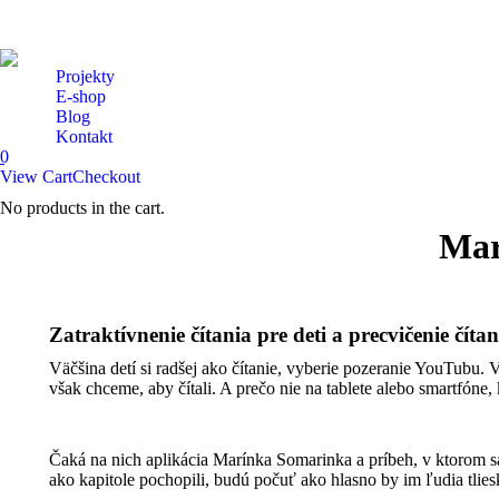
Projekty
E-shop
Blog
Kontakt
0
View Cart
Checkout
No products in the cart.
Search:
Facebook
Instagram
Mar
page
page
opens
opens
in
in
new
new
Zatraktívnenie čítania pre deti a precvičenie č
window
window
Väčšina detí si radšej ako čítanie, vyberie pozeranie YouTub
však chceme, aby čítali. A prečo nie na tablete alebo smartfón
Čaká na nich aplikácia Marínka Somarinka a príbeh, v ktorom sa
ako kapitole pochopili, budú počuť ako hlasno by im ľudia tliesk