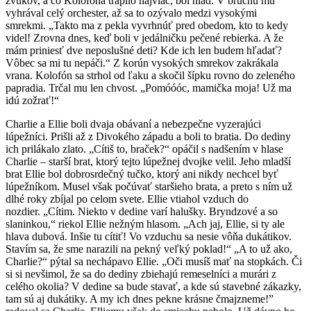
zvukov, a čo Kolofóna trápilo najviac, bol hlad. V bruchu mu
vyhrával celý orchester, až sa to ozývalo medzi vysokými
smrekmi. „Takto ma z pekla vyvrhnúť pred obedom, kto to kedy
videl! Zrovna dnes, keď boli v jedálničku pečené rebierka. A že
mám priniesť dve neposlušné deti? Kde ich len budem hľadať?
Vôbec sa mi tu nepáči.“ Z korún vysokých smrekov zakrákala
vrana. Kolofón sa strhol od ľaku a skočil šípku rovno do zeleného
papradia. Trčal mu len chvost. „Pomóóóc, mamička moja! Už ma
idú zožrať!“
Charlie a Ellie boli dvaja obávaní a nebezpečne vyzerajúci
lúpežníci. Prišli až z Divokého západu a boli to bratia. Do dediny
ich prilákalo zlato. „Cítiš to, braček?“ opáčil s nadšením v hlase
Charlie – starší brat, ktorý tejto lúpežnej dvojke velil. Jeho mladší
brat Ellie bol dobrosrdečný tučko, ktorý ani nikdy nechcel byť
lúpežníkom. Musel však počúvať staršieho brata, a preto s ním už
dlhé roky zbíjal po celom svete. Ellie vtiahol vzduch do
nozdier. „Cítim. Niekto v dedine varí halušky. Bryndzové a so
slaninkou,“ riekol Ellie nežným hlasom. „Ach jaj, Ellie, si ty ale
hlava dubová. Inšie tu cítiť! Vo vzduchu sa nesie vôňa dukátikov.
Stavím sa, že sme narazili na pekný veľký poklad!“ „A to už ako,
Charlie?“ pýtal sa nechápavo Ellie. „Oči musíš mať na stopkách. Či
si si nevšimol, že sa do dediny zbiehajú remeselníci a murári z
celého okolia? V dedine sa bude stavať, a kde sú stavebné zákazky,
tam sú aj dukátiky. A my ich dnes pekne krásne čmajzneme!”