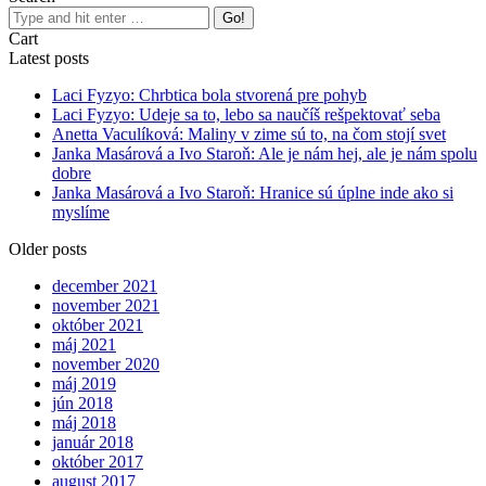
Search:
Cart
Latest posts
Laci Fyzyo: Chrbtica bola stvorená pre pohyb
Laci Fyzyo: Udeje sa to, lebo sa naučíš rešpektovať seba
Anetta Vaculíková: Maliny v zime sú to, na čom stojí svet
Janka Masárová a Ivo Staroň: Ale je nám hej, ale je nám spolu
dobre
Janka Masárová a Ivo Staroň: Hranice sú úplne inde ako si
myslíme
Older posts
december 2021
november 2021
október 2021
máj 2021
november 2020
máj 2019
jún 2018
máj 2018
január 2018
október 2017
august 2017