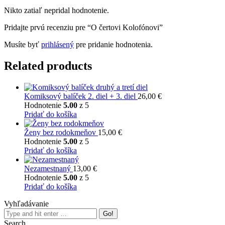
Nikto zatiaľ nepridal hodnotenie.
Pridajte prvú recenziu pre “O čertovi Kolofónovi”
Musíte byť
prihlásený
pre pridanie hodnotenia.
Related products
Komiksový balíček 2. diel + 3. diel
26,00
€
Hodnotenie
5.00
z 5
Pridať do košíka
Ženy bez rodokmeňov
15,00
€
Hodnotenie
5.00
z 5
Pridať do košíka
Nezamestnaný
13,00
€
Hodnotenie
5.00
z 5
Pridať do košíka
Vyhľadávanie
Search:
Search