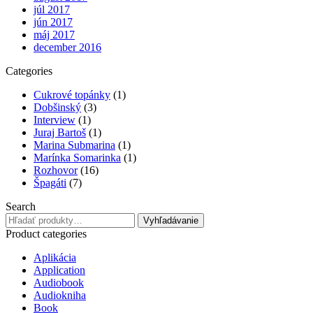
júl 2017
jún 2017
máj 2017
december 2016
Categories
Cukrové topánky
(1)
Dobšinský
(3)
Interview
(1)
Juraj Bartoš
(1)
Marina Submarina
(1)
Marínka Somarinka
(1)
Rozhovor
(16)
Špagáti
(7)
Search
Hľadať:
Vyhľadávanie
Product categories
Aplikácia
Application
Audiobook
Audiokniha
Book