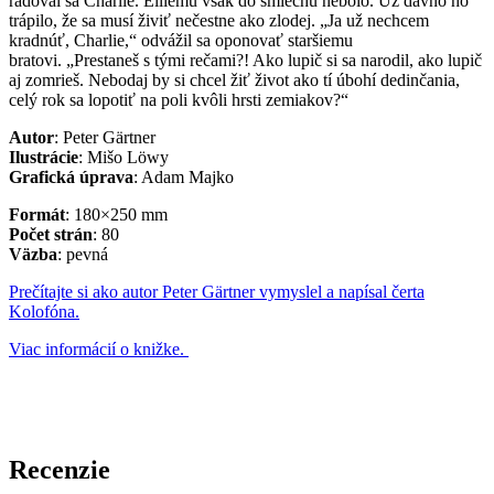
radoval sa Charlie. Elliemu však do smiechu nebolo. Už dávno ho
trápilo, že sa musí živiť nečestne ako zlodej. „Ja už nechcem
kradnúť, Charlie,“ odvážil sa oponovať staršiemu
bratovi. „Prestaneš s tými rečami?! Ako lupič si sa narodil, ako lupič
aj zomrieš. Nebodaj by si chcel žiť život ako tí úbohí dedinčania,
celý rok sa lopotiť na poli kvôli hrsti zemiakov?“
Autor
: Peter Gärtner
Ilustrácie
: Mišo Löwy
Grafická úprava
: Adam Majko
Formát
: 180×250 mm
Počet strán
: 80
Väzba
: pevná
Prečítajte si ako autor Peter Gärtner vymyslel a napísal čerta
Kolofóna.
Viac informácií o knižke.
Recenzie