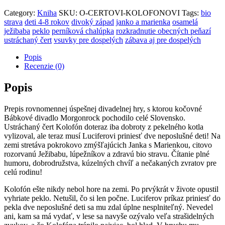
Category:
Kniha
SKU:
O-CERTOVI-KOLOFONOVI
Tags:
bio
strava
deti 4-8 rokov
divoký západ
janko a marienka
osamelá
ježibaba
peklo
perníková chalúpka
rozkradnutie obecných peňazí
ustráchaný čert
vsuvky pre dospelých
zábava aj pre dospelých
Popis
Recenzie (0)
Popis
Prepis rovnomennej úspešnej divadelnej hry, s ktorou kočovné
Bábkové divadlo Morgonrock pochodilo celé Slovensko.
Ustráchaný čert Kolofón doteraz iba dobroty z pekelného kotla
vylizoval, ale teraz musí Luciferovi priniesť dve neposlušné deti! Na
zemi stretáva pokrokovo zmýšľajúcich Janka s Marienkou, citovo
rozorvanú Ježibabu, lúpežníkov a zdravú bio stravu. Čítanie plné
humoru, dobrodružstva, kúzelných chvíľ a nečakaných zvratov pre
celú rodinu!
Kolofón ešte nikdy nebol hore na zemi. Po prvýkrát v živote opustil
vyhriate peklo. Netušil, čo si len počne. Luciferov príkaz priniesť do
pekla dve neposlušné deti sa mu zdal úplne nesplniteľný. Nevedel
ani, kam sa má vydať, v lese sa navyše ozývalo veľa strašidelných