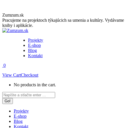
Skip
Zumzum.sk
to
Pracujeme na projektoch týkajúcich sa umenia a kultúry. Vydávame
content
knihy i aplikácie.
Projekty
E-shop
Blog
Kontakt
0
View Cart
Checkout
No products in the cart.
Facebook
Instagram
Search:
page
page
opens
opens
in
in
Projekty
new
new
E-shop
window
window
Blog
Kontakt