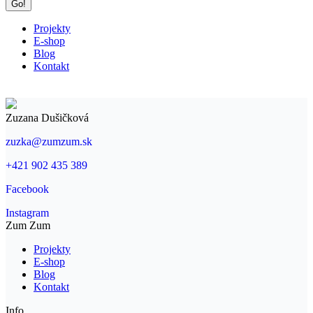
new
new
window
window
Projekty
E-shop
Blog
Kontakt
Zuzana Dušičková
zuzka@zumzum.sk
+421 902 435 389
Facebook
Instagram
Zum Zum
Projekty
E-shop
Blog
Kontakt
Info