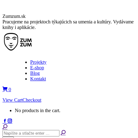
Skip
Zumzum.sk
to
Pracujeme na projektoch týkajúcich sa umenia a kultúry. Vydávame
content
knihy i aplikácie.
Projekty
E-shop
Blog
Kontakt
0
View Cart
Checkout
No products in the cart.
Facebook
Instagram
page
page
Search:
opens
opens
in
in